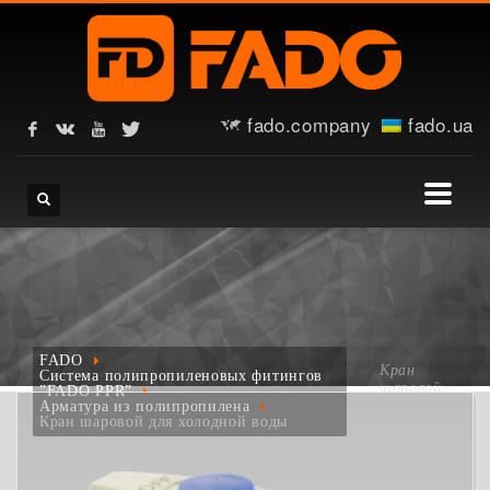
fado.company
fado.ua
FADO
Кран
Система полипропиленовых фитингов
шаровой
”FADO PPR”
для
Арматура из полипропилена
Кран шаровой для холодной воды
холодной
воды