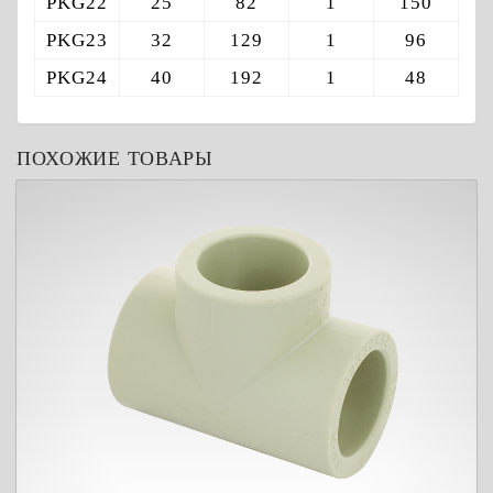
PKG22
25
82
1
150
PKG23
32
129
1
96
PKG24
40
192
1
48
ПОХОЖИЕ ТОВАРЫ