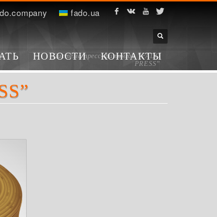
do.company
fado.ua
АТЬ
НОВОСТИ
КОНТАКТЫ
Система пресс-фитингов ”FADO
PRESS”
SS”