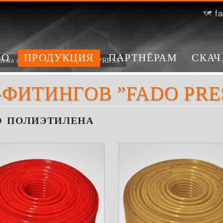
fa
DO
ПРОДУКЦИЯ
ПАРТНЁРАМ
СКАЧ
тема пресс-фитингов ”FADO PRESS”
ФИТИНГОВ ”FADO PRE
О ПОЛИЭТИЛЕНА