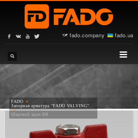
fado.company
fado.ua
FADO
Запорная арматура “FADO VALVING”
Шаровой
кран ВВ
Шаровой кран ВВ