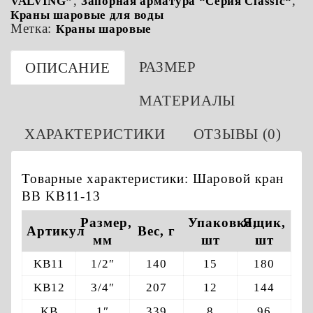
,
,
VALVING”
Запорная арматура “Серия Сlassic“
Краны шаровые для воды
Метка:
Краны шаровые
РАЗМЕР
ОПИСАНИЕ
МАТЕРИАЛЫ
ХАРАКТЕРИСТИКИ
ОТЗЫВЫ (0)
Товарные характеристики: Шаровой кран
ВВ KB11-13
Размер,
Упаковка,
Ящик,
Артикул
Вес, г
мм
шт
шт
KB11
1/2″
140
15
180
KB12
3/4″
207
12
144
KB
1″
339
8
96